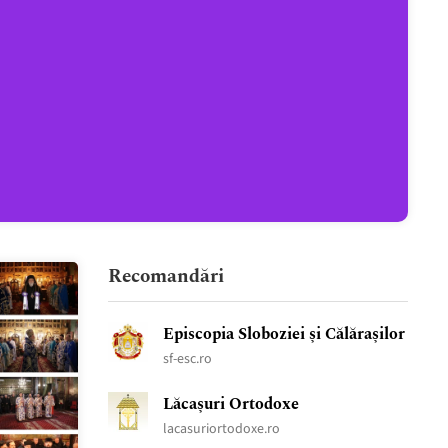
Recomandări
Episcopia Sloboziei și Călărașilor
sf-esc.ro
Lăcașuri Ortodoxe
lacasuriortodoxe.ro