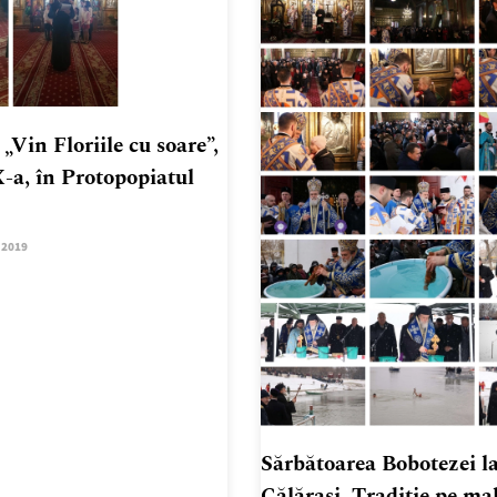
„Vin Floriile cu soare”,
X-a, în Protopopiatul
.2019
Sărbătoarea Bobotezei l
Călărași. Tradiție pe ma