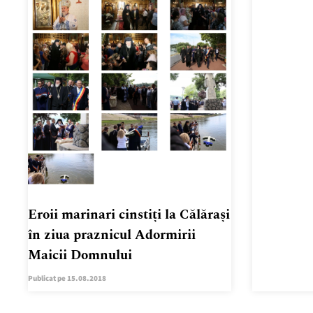
Eroii marinari cinstiți la Călărași
în ziua praznicul Adormirii
Maicii Domnului
Publicat pe 15.08.2018