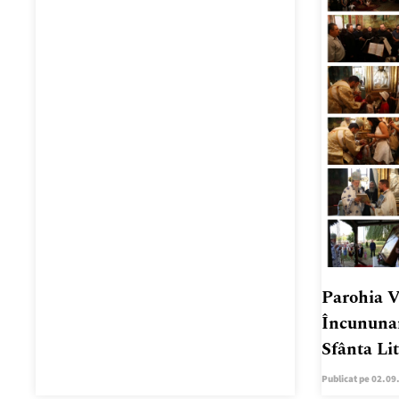
Parohia V
Încununar
Sfânta Li
Publicat pe 02.09