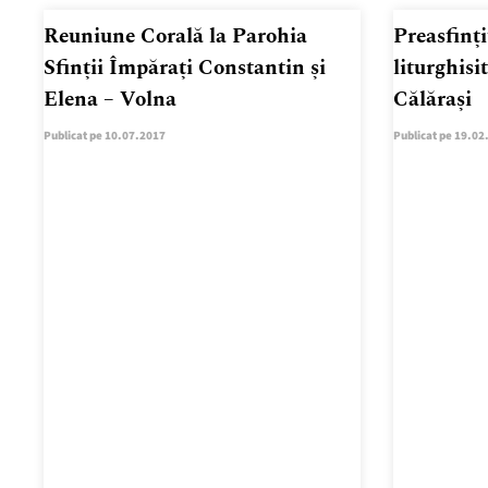
Reuniune Corală la Parohia
Preasfinț
Sfinții Împărați Constantin și
liturghisi
Elena – Volna
Călărași
Publicat pe 10.07.2017
Publicat pe 19.02