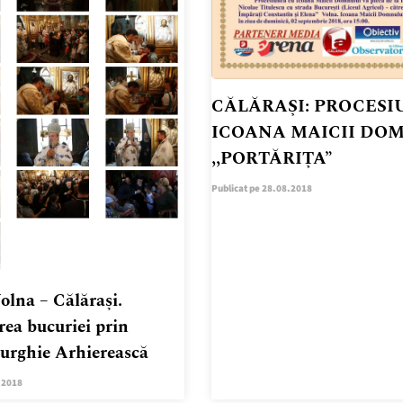
CĂLĂRAȘI: PROCESI
ICOANA MAICII DO
,,PORTĂRIȚA”
Publicat pe 28.08.2018
olna – Călărași.
ea bucuriei prin
turghie Arhierească
.2018