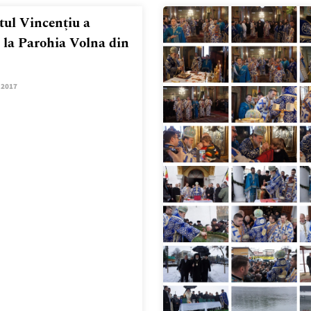
itul Vincențiu a
t la Parohia Volna din
.2017