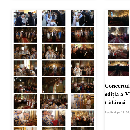
Concertul 
ediția a V
Călărași
Publicat pe 18.04