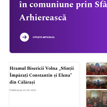
în comuniune prin Sfâ
Arhierească
CITEȘTE ARTICOLUL
Hramul Bisericii Volna „Sfinții
Împărați Constantin și Elena”
din Călărași
Publicat pe 21.05.2021