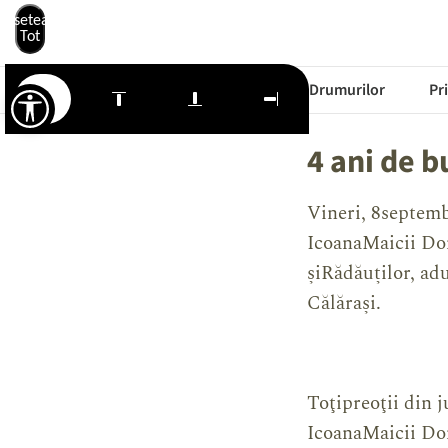
Resetează
Tot
Starea Drumurilor
Pr
4 ani de 
Vineri, 8septemb
IcoanaMaicii Do
șiRădăuților, ad
Călărași.
Toţipreoţii din j
IcoanaMaicii Dom