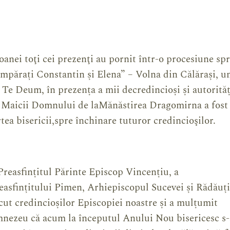
anei toţi cei prezenţi au pornit într-o procesiune sp
 Împărați Constantin și Elena” – Volna din Călărași, u
 Te Deum, în prezența a mii decredincioși și autorități
a Maicii Domnului de laMănăstirea Dragomirna a fost
tea bisericii,spre închinare tuturor credincioşilor.
Preasfințitul Părinte Episcop Vincențiu, a
asfințitului Pimen, Arhiepiscopul Sucevei și Rădăuți
ăcut credincioșilor Episcopiei noastre și a mulțumit
ezeu că acum la începutul Anului Nou bisericesc s-