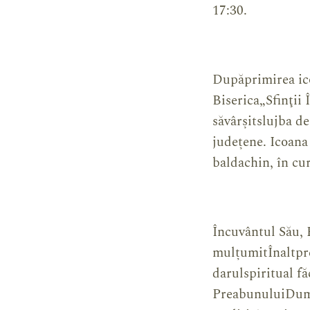
17:30.
Dupăprimirea ico
Biserica„Sfinţii
săvârșitslujba de
județene. Icoan
baldachin, în cur
Încuvântul Său, 
mulțumitÎnaltpre
darulspiritual f
PreabunuluiDumn