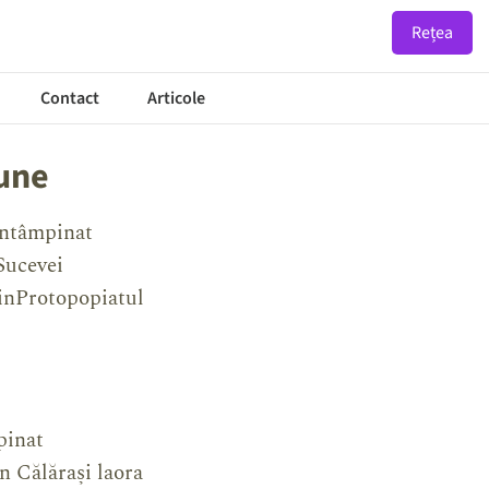
Rețea
Contact
Articole
iune
întâmpinat
Sucevei
dinProtopopiatul
pinat
n Călărași laora