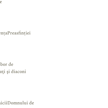
ie
ențaPreasfinției
obor de
oţi şi diaconi
MaiciiDomnului de