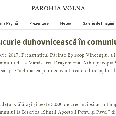
PAROHIA VOLNA
ima Pagină
Prezentare
Meteo
Galerie de Imagini
bucurie duhovnicească în comun
rie 2017, Preasfinţitul Părinte Episcop Vincenţiu, a 
mnului de la Mănăstirea Dragomirna, Arhiepiscopia 
usă spre închinarea și binecuvântarea credincioșilor 
udețul Călărași şi peste 3.000 de credincioşi au întâm
nului la Biserica „Sfinții Apostoli Petru și Pavel” di