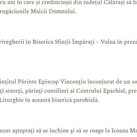
tru ani în care și credincioșii din județul Călărași să f
 rugăciunile Maicii Domnului.
ivegherii în Biserica Sfinții Împărați – Volna în prez
nţitul Părinte Episcop Vincenţiu înconjurat de un s
i stareţi, părinţi consilieri ai Centrului Eparhial, pre
Liturghie în această biserică parohială.
 sunt aşteptaţi să se închine şi să se roage la Icoana 