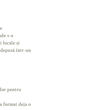
re
nde s-a
 locale și
 depusă într-un
lor pentru
a format deja o