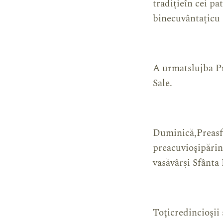
tradițieîn cei pa
binecuvântațicu
A urmatslujba Pr
Sale.
Duminică,Preasfi
preacuvioşipărinţ
vasăvârși Sfânta 
Toţicredincioşii