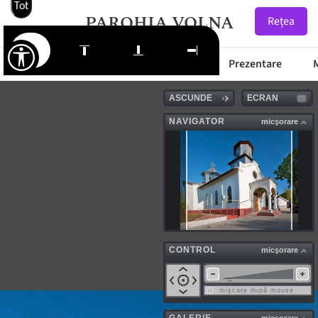
Tot
PAROHIA VOLNA
Rețea
Starea Drumurilor
Prima Pagină
Prezentare