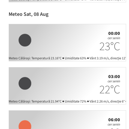
Meteo Sat, 08 Aug
00:00
cer senin
23°C
3.16°C ● Umiditate 63% ● Vânt 3.19 m/s, direcție 12° ● Presiune atmosferică 1011 hPa ● Pre
03:00
cer senin
22°C
1.94°C ● Umiditate 72% ● Vânt 2.26 m/s, direcție 6° ● Presiune atmosferică 1011 hPa ● Pres
06:00
cer senin