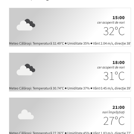
15:00
cer acoperit de nori
32°C
2.49°C ● Umiditate 35% ● Vânt 2.04 m/s, direcție 38° ● Presiune atmosferică 1009 hPa ● Pre
18:00
cer acoperit de nori
31°C
0.74°C ● Umiditate 37% ● Vânt 0.45 m/s, direcție 39° ● Presiune atmosferică 1009 hPa ● Pre
21:00
nori împrăștiați
27°C
7.26°C ● Umiditate 45% ● Vânt 1.83 m/s, direcție 77° ● Presiune atmosferică 1010 hPa ● Pre