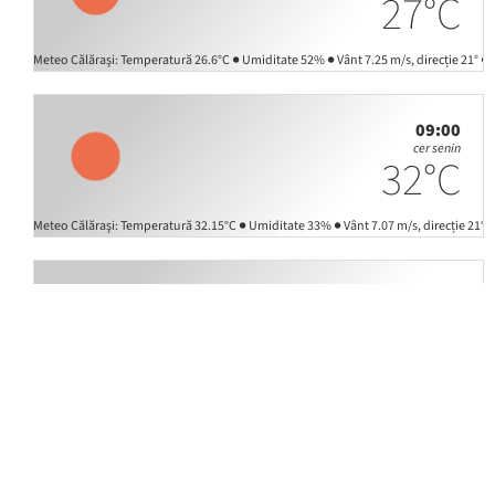
27°C
6.6°C ● Umiditate 52% ● Vânt 7.25 m/s, direcție 21° ● Presiune atmosferică 1012 hPa ● Pres
09:00
cer senin
32°C
2.15°C ● Umiditate 33% ● Vânt 7.07 m/s, direcție 21° ● Presiune atmosferică 1012 hPa ● Pre
12:00
cer senin
36°C
5.61°C ● Umiditate 25% ● Vânt 7.53 m/s, direcție 22° ● Presiune atmosferică 1011 hPa ● Pre
15:00
câțiva nori