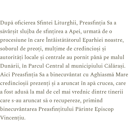
După oficierea Sfintei Liturghii, Preasfinția Sa a
săvârșit slujba de sfințirea a Apei, urmată de o
procesiune în care Întâistătătorul Eparhiei noastre,
soborul de preoți, mulțime de credincioși și
autorități locale și centrale au pornit până pe malul
Dunării, în Parcul Central al municipiului Călărași.
Aici Preasfinția Sa a binecuvântat cu Aghiasmă Mare
credincioșii prezenți și a aruncat în apă crucea, care
a fost adusă la mal de cel mai vrednic dintre tinerii
care s-au aruncat să o recupereze, primind
binecuvântarea Preasfințitului Părinte Episcop
Vincențiu.