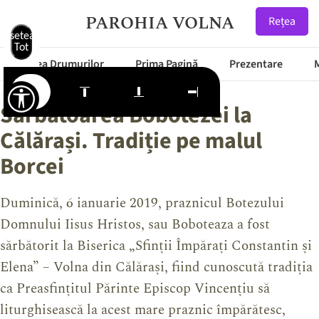
PAROHIA VOLNA
Rețea
Resetează
Tot
Starea Drumurilor
Prima Pagină
Prezentare
Sărbătoarea Bobotezei la
Călărași. Tradiție pe malul
Borcei
Duminică, 6 ianuarie 2019, praznicul Botezului
Domnului Iisus Hristos, sau Boboteaza a fost
sărbătorit la Biserica „Sfinții Împărați Constantin și
Elena” – Volna din Călărași, fiind cunoscută tradiția
ca Preasfințitul Părinte Episcop Vincențiu să
liturghisească la acest mare praznic împărătesc,